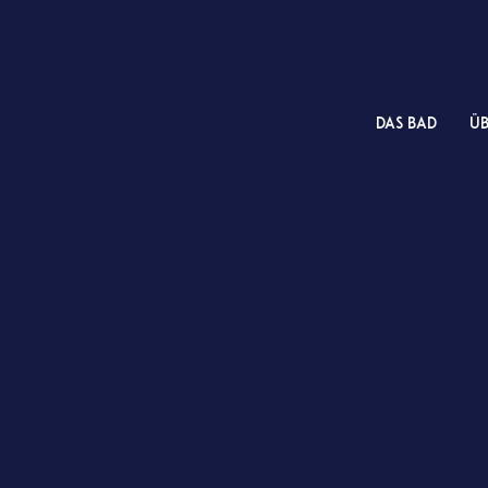
das Bad
Üb