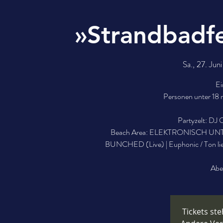
»Strandbadf
Sa., 27. Juni
Ei
Personen unter 18 n
Partyzelt: DJ
Beach Area: ELEKTRONISCH UNTE
BUNCHED (Live) | Euphonic / Ton lie
Abe
Tickets st