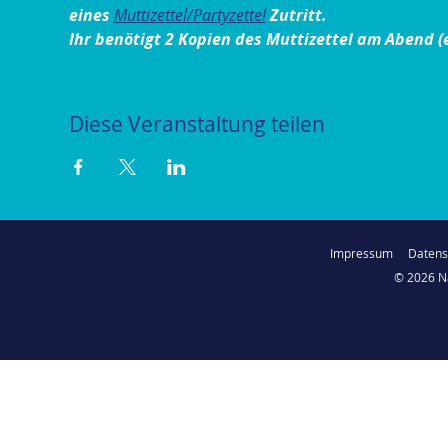
eines 
Muttizettel/Partyzettel
Zutritt.
Ihr benötigt 2 Kopien des Muttizettel am Abend (e
Diese Veranstaltung teilen
Impressum
Daten
© 2026 N